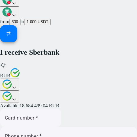
from
to
300
1 000
USDT
I receive Sberbank
RUB
Available:
18 684 499.04
RUB
Card number *
Phone number
*